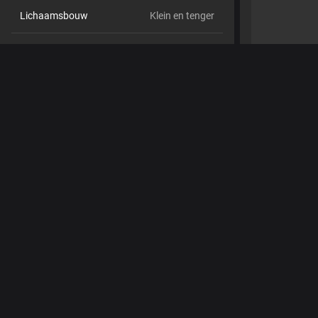
Lichaamsbouw
Klein en tenger
Cup maat
Cup B
Schaamhaar
Nee
Seksuele voorkeur
Hetero
Relatie
Nee
Etniciteit
Blank
Piercings
Nee
Tattoo's
Nee
Shows
Dansen,
Vuile praat,
Luisteren