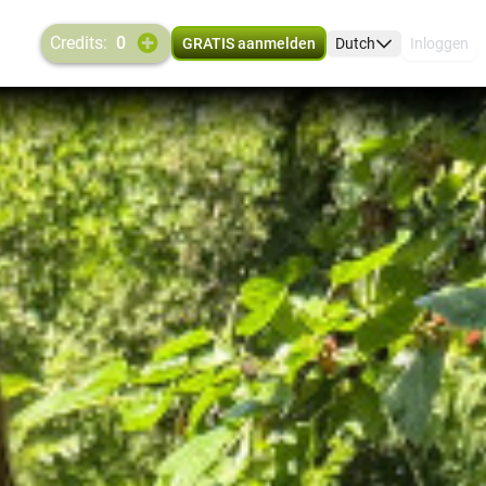
credits:
0
GRATIS aanmelden
Dutch
Inloggen