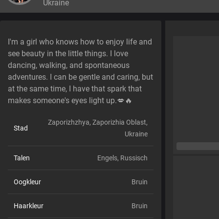
Ukraine
I'm a girl who knows how to enjoy life and
see beauty in the little things. I love
dancing, walking, and spontaneous
adventures. I can be gentle and caring, but
at the same time, I have that spark that
makes someone's eyes light up.💋🔥
Zaporizhzhya, Zaporizhia Oblast,
Stad
Ukraine
Talen
Engels,
Russisch
Oogkleur
Bruin
Haarkleur
Bruin